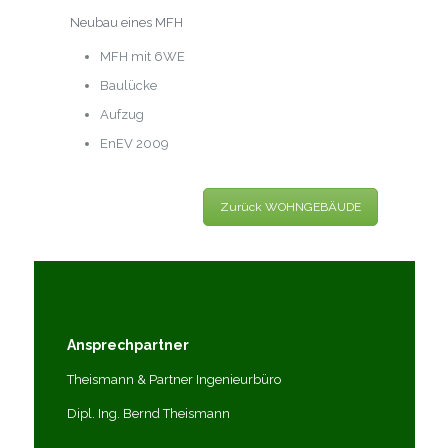
Neubau eines MFH
MFH mit 6WE
Baulücke
Aufzug
EnEV 2009
Zurück WOHNGEBÄUDE
Ansprechpartner
Theismann & Partner Ingenieurbüro
Dipl. Ing. Bernd Theismann